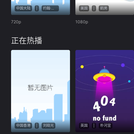
中国大陆
|
约翰·浩克斯
美国
|
鹤男
720p
1080p
正在热播
中国香港
|
刘晓光
英国
|
朴河宣