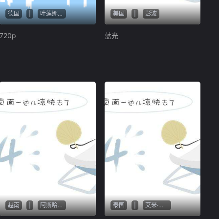
德国
|
叶莲娜·萨纳耶娃
美国
|
彭波
720p
蓝光
越南
|
阿斯哈·法哈蒂
泰国
|
艾米·布伦尼曼