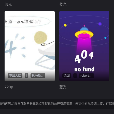
蓝光
蓝光
中国大陆
|
托马斯·j.怀特
德国
|
robertgranados
720p
蓝光
所有内容均来自互联网分享站点所提供的公开引用资源，未提供影视资源上传、存储