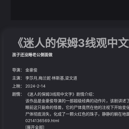
《迷人的保姆3线观中文
孩子还没睡老公侧面做
导演：
金豪俊
主演：
李莎月,梅兰妮·林斯基,梁文道
上映：
2024-2-14
剧情：
《迷人的保姆3线观中文字》剧情介绍：
该作品是金豪俊导演的一部超级经典的动作片，该剧讲述
眼前这只毙命的怪兽，它的尸体竟然在他的注视下开始变
尸体彻底消失，化成了一颗火红色的珠子，静静的躺在地面上。想看更多的
0214136569.html
[展开全部]