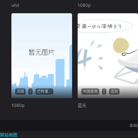
uhd
1080p
法国
|
巴特潘·忽栓
中国香港
|
连凯
1080p
蓝光
本站
网站地图