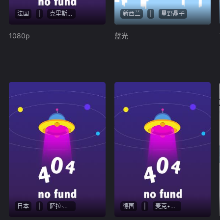
法国
|
克里斯·埃文斯
新西兰
|
星野晶子
1080p
蓝光
日本
|
萨拉·伯纳
德国
|
麦克•罗维