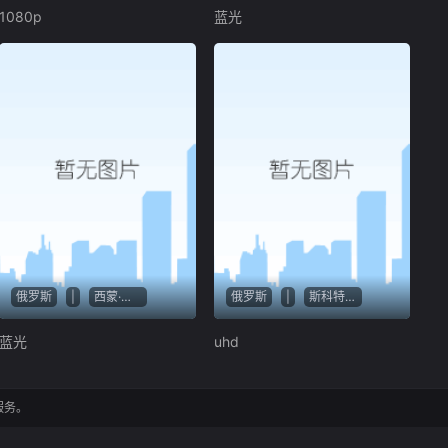
1080p
蓝光
俄罗斯
|
西蒙·梅萨·索托
俄罗斯
|
斯科特·安第斯
蓝光
uhd
服务。