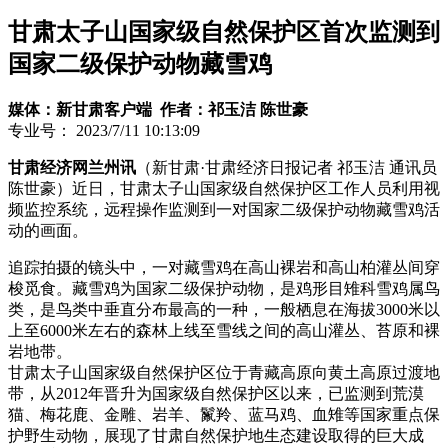
甘肃太子山国家级自然保护区首次监测到
国家二级保护动物藏雪鸡
媒体：新甘肃客户端 作者：祁玉洁 陈世豪
专业号：
2023/7/11 10:13:09
甘肃经济网兰州讯
（新甘肃·甘肃经济日报记者 祁玉洁 通讯员
陈世豪）近日，甘肃太子山国家级自然保护区工作人员利用视
频监控系统，远程操作监测到一对国家二级保护动物藏雪鸡活
动的画面。
追踪拍摄的镜头中，一对藏雪鸡在高山裸岩和高山柏灌丛间穿
梭觅食。藏雪鸡为国家二级保护动物，是鸡形目雉科雪鸡属鸟
类，是鸟类中垂直分布最高的一种，一般栖息在海拔3000米以
上至6000米左右的森林上线至雪线之间的高山灌丛、苔原和裸
岩地带。
甘肃太子山国家级自然保护区位于青藏高原向黄土高原过渡地
带，从2012年晋升为国家级自然保护区以来，已监测到荒漠
猫、梅花鹿、金雕、岩羊、鬣羚、蓝马鸡、血雉等国家重点保
护野生动物，展现了甘肃自然保护地生态建设取得的巨大成