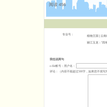
阅读 456
专业号：
植物王国 | 
丽江玉龙：“四
植物王国 | 
【百花园】杨树
我也说两句
植物王国 | 
e-file帐号：用户名：
评论：（内容不能超过500字，如果您不填