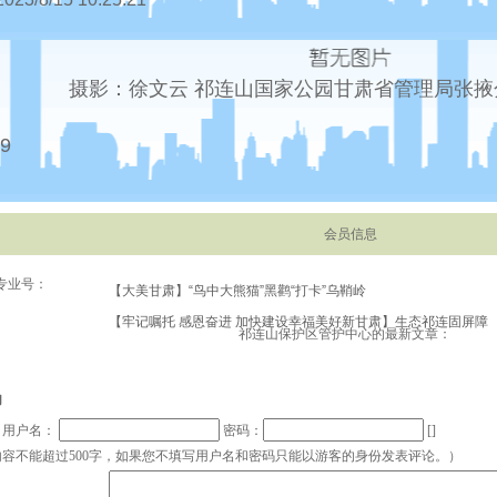
摄影：徐文云 祁连山国家公园甘肃省管理局张掖
9
会员信息
专业号：
【大美甘肃】“鸟中大熊猫”黑鹳“打卡”乌鞘岭
【牢记嘱托 感恩奋进 加快建设幸福美好新甘肃】生态祁连固屏障
祁连山保护区管护中心的最新文章：
祁连山管护中心2023年林草生态综合监测掠影
花开祁连山
句
花开祁连山
帐号：用户名：
密码：
[]
容不能超过500字，如果您不填写用户名和密码只能以游客的身份发表评论。）