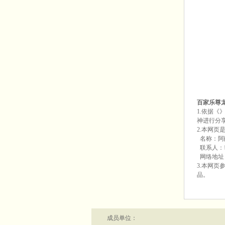
百家乐尊
1.依据
神进行分
2.本网
名称：阿
联系人：李女
网络地址
3.本网
品。
成员单位：