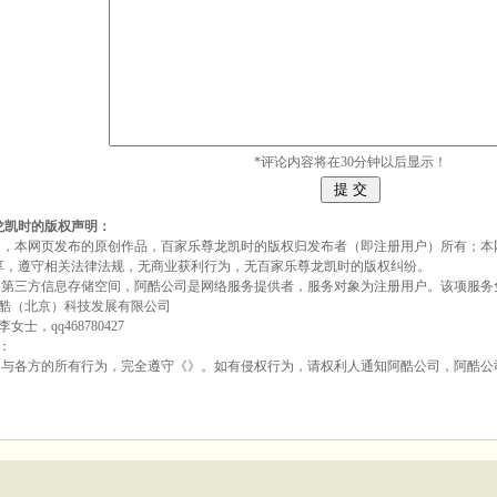
*评论内容将在30分钟以后显示！
龙凯时的版权声明：
《》，本网页发布的原创作品，百家乐尊龙凯时的版权归发布者（即注册用户）所有；
享，遵守相关法律法规，无商业获利行为，无百家乐尊龙凯时的版权纠纷。
页是第三方信息存储空间，阿酷公司是网络服务提供者，服务对象为注册用户。该项服
酷（北京）科技发展有限公司
士，qq468780427
：
页参与各方的所有行为，完全遵守《》。如有侵权行为，请权利人通知阿酷公司，阿酷