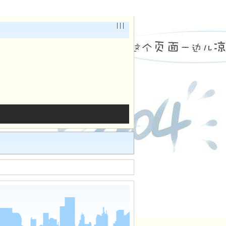
| | |