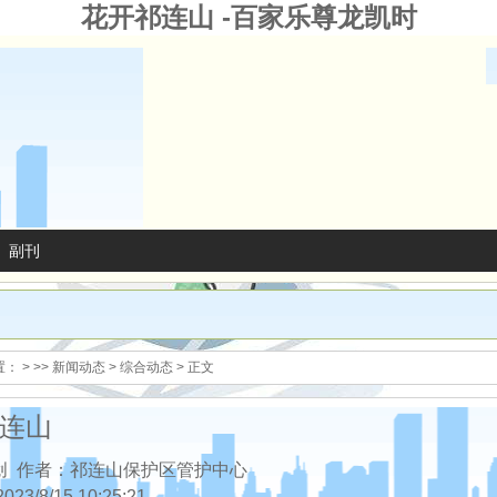
花开祁连山 -百家乐尊龙凯时
副刊
置：
>
>>
新闻动态
>
综合动态
> 正文
连山
创 作者：祁连山保护区管护中心
2023/8/15 10:25:21